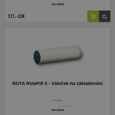
skladem
277,- CZK
ROTA RotaFilt 5 - Váleček na základování
Použití:
na základování
RAPTORu
(1. vrstva)
skladem
na laky a oleje