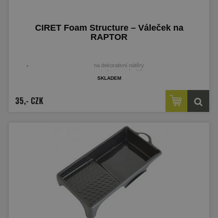
CIRET Foam Structure – Váleček na
RAPTOR
na dekorativní nátěry
na strukturované nátěry
skladem
35,- CZK