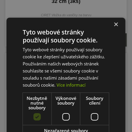
32 cm (3ks)
CIRET Vložka do vaničky na barvu
×
skladem
Tyto webové stránky
používají soubory cookie.
30,- CZK
Tyto webové stránky používají soubory
cookie ke zlepšení uživatelského zážitku.
Používáním našich webových stránek
souhlasíte se všemi soubory cookie v
souladu s našimi zásadami používání
souborů cookie.
Více informací
Nezbytně
Výkonové
Soubory
nutné
soubory
cílení
soubory
RAPTOR ČERNÝ
Nezařazené soubory