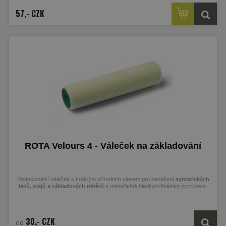
57,- CZK
ROTA Velours 4 - Váleček na základování
Profesionální váleček s krátkým přírodním vlasem pro nanášení
syntetických
laků, olejů a základových nátěrů
s mimořádně hladkým finálním povrchem.
30,- CZK
od