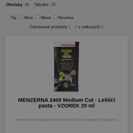
Obrázky
Tabulka
Tip
Akce
Sleva
Novinka
Zobrazené produkty
1 - 6
z celkových
6
MENZERNA 2400 Medium Cut - Leštíci
pasta - VZOREK 20 ml
Jemná brusná tekutá pasta k odstranění středně hlubokých škrábanců.
VZOREK 20 ml