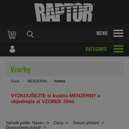
MENU
KATEGORIE
Vzorky
Úvod
MENZERNA
Vzorky
VYZKOUŠEJTE si kvalitu MENZERNY a
objednejte si VZOREK 20ml.
Seřadit podle:
Název
Cena
Datum přidání
Doporučené pořadí