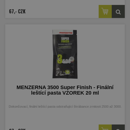
67,- CZK
MENZERNA 3500 Super Finish - Finální
leštící pasta VZOREK 20 ml
Dokončovací,
finální leštící pasta odstraňující škrábance zrnitosti 2500 až 3000.
VZOREK 20 ml