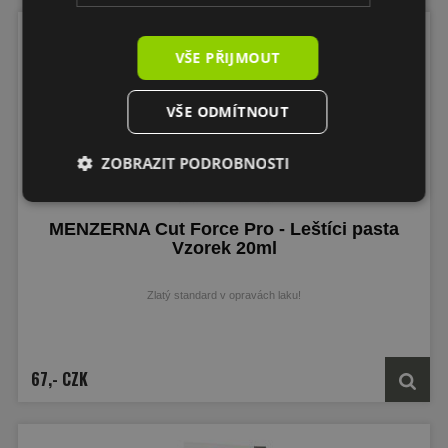
VŠE PŘIJMOUT
VŠE ODMÍTNOUT
ZOBRAZIT PODROBNOSTI
MENZERNA Cut Force Pro - Leštíci pasta
Vzorek 20ml
Zlatý standard v opravách laku!
67,- CZK