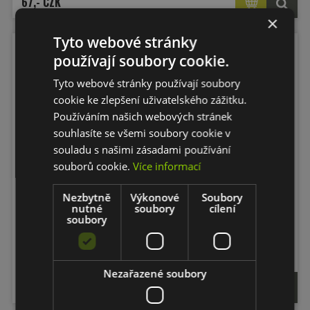
67,- CZK
×
Tyto webové stránky
používají soubory cookie.
Tyto webové stránky používají soubory
cookie ke zlepšení uživatelského zážitku.
Používáním našich webových stránek
souhlasíte se všemi soubory cookie v
souladu s našimi zásadami používání
souborů cookie.
Více informací
MENZERNA 400 Heavy Cut - Leštící
pasta VZOREK 20 ml
Nezbytně
Výkonové
Soubory
nutné
soubory
cílení
soubory
Brusná pasta vhodná pro odstraňování
vážných poškození
laku a také pro
práci s keramickými laky.
VZOREK 20 ml
Nezařazené soubory
67,- CZK