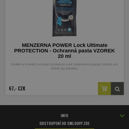
MENZERNA POWER Lock Ultimate
PROTECTION - Ochranná pasta VZOREK
20 ml
Kvalitní a trvanlivý ochranní syntetický vosk (polymerová pasta) vhodný pro
každý typ autolaku.
VZOREK 20 ml
67,- CZK
INFO
ODSTOUPENÍ OD SMLOUVY ZDE