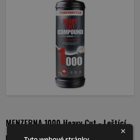
MENZERNA 1000 Heavy Cut - Leštící
×
pasta
Tyto webové stránky