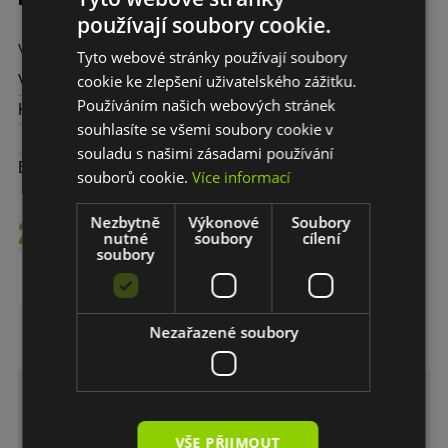
používají soubory cookie.
Vysoce účinná leštící látka pro bezbarvé laky automobilů.
Tyto webové stránky používají soubory
cookie ke zlepšení uživatelského zážitku.
Výrobce:
Menzerna
Používáním našich webových stránek
Kód:
10811
souhlasíte se všemi soubory cookie v
souladu s našimi zásadami používání
Balení (l/kg):
souborů cookie.
Více informací
Nezbytně
Výkonové
Soubory
215,- CZK
nutné
soubory
cílení
soubory
DO KOŠÍKU
Nezařazené soubory
MENZERNA 1000 Heavy Cut -
Leštící pasta
VŠE PŘIJMOUT