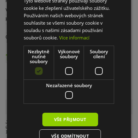
Tyto webové stránky používají soubory
Fast - rychle se odpaří
cookie ke zlepšení uživatelského zážitku.
Výrobce:
KAPCI
Používáním našich webových stránek
Kód:
105155
souhlasíte se všemi soubory cookie v
souladu s našimi zásadami používání
souborů cookie.
Více informací
Objem:
Nezbytně
Výkonové
Soubory
153,- CZK
nutné
soubory
cílení
soubory
DO KOŠÍKU
Nezařazené soubory
KAPCI - Ředidlo Fast 600 (rychlé)
VŠE PŘIJMOUT
Je určeno k ředění produktů RAPTOR černý / bílý / tónovaný za
účelem získání konkrétní konzistence pro stříkání. (maximálně
15%)
VŠE ODMÍTNOUT