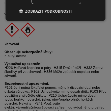
Balení:
0,5 l / 5 l
ZOBRAZIT PODROBNOSTI
Výstražné
upozornění a
bezpečnostní upozornění
,
Varování
Obsahuje nebezpečné látky:
n-butyl acetát.
Výstražné upozornění:
H226 Hořlavá kapalina a páry., H315 Dráždí kůži., H332 Zdraví
škodlivý při vdechování., H336 Může způsobit ospalost nebo
závratě.
Bezpečnostní upozornění:
P101 Je-li nutná lékařská pomoc, mějte k dispozici obal nebo
etiketu výrobku., P102 Uchovávejte mimo dosah dětí., P103 Před
použitím si přečtěte etiketu.,P210 Uchovávejte mimo dosah
tepla, horkých povrchů, jisker, otevřeného ohně, horkých
povrchů. Nekuřte., P241 Používejte
elektrické/ventilační/osvětlovací zařízení do výbušného prostředí.