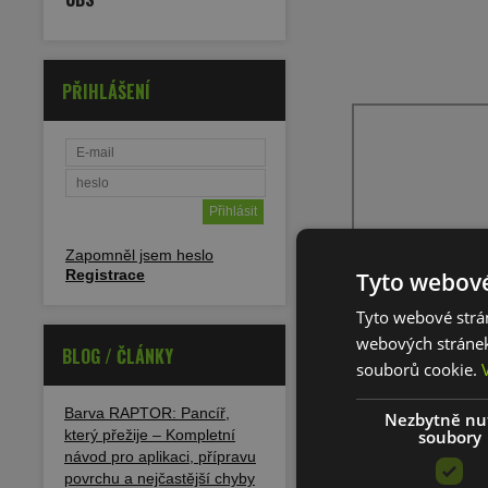
PŘIHLÁŠENÍ
Zapomněl jsem heslo
Registrace
Tyto webové
Tyto webové strán
webových stránek
BLOG / ČLÁNKY
souborů cookie.
Barva RAPTOR: Pancíř,
Nezbytně nu
soubory
který přežije – Kompletní
návod pro aplikaci, přípravu
povrchu a nejčastější chyby