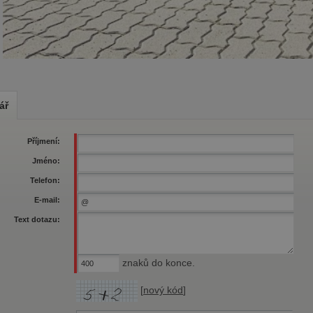
ář
Příjmení:
Jméno:
Telefon:
E-mail:
Text dotazu:
znaků do konce.
[
nový kód
]