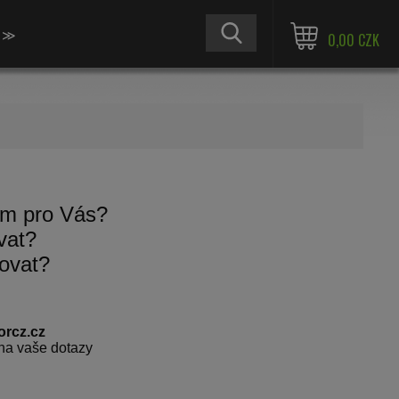
≫
0,00 CZK
m pro Vás?
vat?
bovat?
orcz.cz
na vaše dotazy