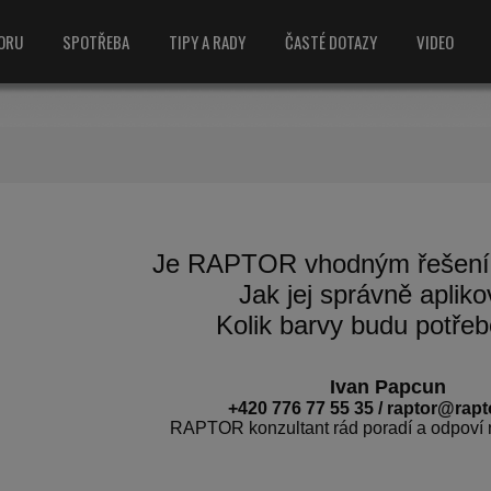
ORU
SPOTŘEBA
TIPY A RADY
ČASTÉ DOTAZY
VIDEO
Je RAPTOR vhodným řešení
Jak jej správně apliko
Kolik barvy budu potře
Ivan Papcun
+420 776 77 55 35 / raptor@rapt
RAPTOR konzultant rád poradí a odpoví 