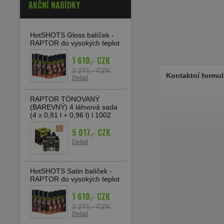
AKČNÍ NABÍDKY
HotSHOTS Gloss balíček -
RAPTOR do vysokých teplot
1 610,- CZK
2 271,- CZK
Kontaktní formul
Detail
RAPTOR TÓNOVANÝ
(BAREVNÝ) 4 láhvová sada
(4 x 0,81 l + 0,96 l) l 1002
5 017,- CZK
Detail
HotSHOTS Satin balíček -
RAPTOR do vysokých teplot
1 610,- CZK
2 271,- CZK
Detail