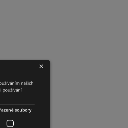
×
Používáním našich
i používání
řazené soubory