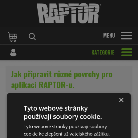
MENU
KATEGORIE
Jak připravit různé povrchy pro
aplikaci RAPTOR-u.
×
Úvod
Tipy a rady
Tyto webové stránky
Jak připravit holý kov pro aplikaci
používají soubory cookie.
RAPTOR-u?
Tyto webové stránky používají soubory
Jak připravit chrom pro aplikaci RAPTOR-
cookie ke zlepšení uživatelského zážitku.
u?