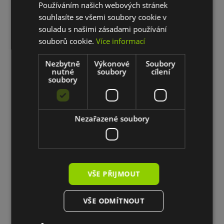
Používáním našich webových stránek
Jak připravit hliník pro aplikaci RAPTOR-
souhlasíte se všemi soubory cookie v
u?
souladu s našimi zásadami používání
souborů cookie.
Více informací
Jak připravit plast pro aplikaci RAPTOR-u?
Jak připravit dřevo pro aplikaci RAPTOR-
Nezbytně
Výkonové
Soubory
nutné
soubory
cílení
u?
soubory
Jak pripravit beton pro aplikaci RAPTOR-
u?
Jak připravit sklolaminát pro aplikaci
Nezařazené soubory
RAPTOR-u?
Jak připravit překližku na aplikaci
RAPTOR?
VŠE PŘIJMOUT
Jak připravit nerezavějící ocel na aplikci
RAPTOR-u?
VŠE ODMÍTNOUT
Jak připravit práškový nátěr na aplikci
RAPTOR-u?