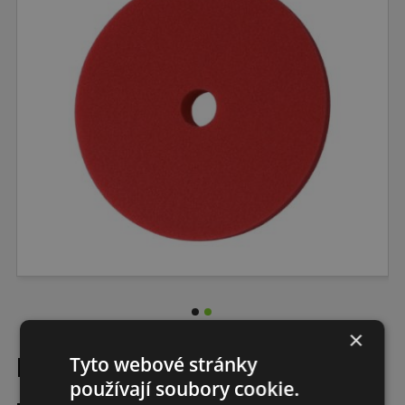
×
MENZERNA Heavy Cut - Tvrdý leštící
Tyto webové stránky
používají soubory cookie.