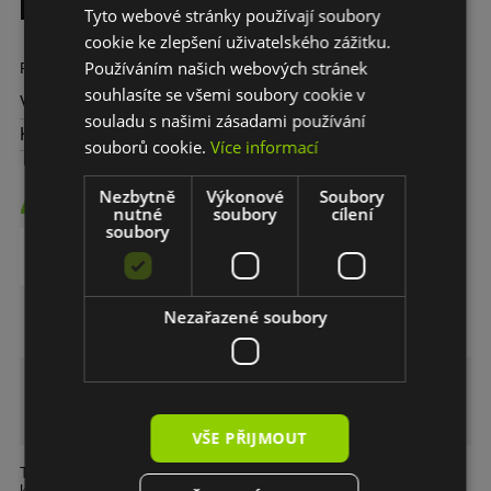
pad, 180 mm
Tyto webové stránky používají soubory
cookie ke zlepšení uživatelského zážitku.
Používáním našich webových stránek
Prémiový leštící pad pro použití s abrazivními leštidly. 180 mm
souhlasíte se všemi soubory cookie v
Výrobce:
Menzerna
souladu s našimi zásadami používání
Kód:
26901.099.001
souborů cookie.
Více informací
424,- CZK
Nezbytně
Výkonové
Soubory
nutné
soubory
cílení
soubory
DO KOŠÍKU
Nezařazené soubory
MENZERNA Heavy Cut - Tvrdý
leštící pad, 180 mm
VŠE PŘIJMOUT
Tvrdý leštící kotouč pro použití s abrazivními leštidly jako první
krok při renovaci. Odstraňuje
škrábance, stopy po broušení a