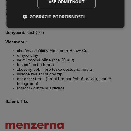
VŠE ODMÍTNOUT
povrchové nedokonalosti
v kombinaci s leštícími pastami
Menzerna Heavy Cut. Podporuje účinek vysokovýkonných
leštidel Menzerna a pomáhá dosáhnout spolehlivých a ultra
ZOBRAZIT PODROBNOSTI
rychlých výsledků.
Průměr:
180 mm
Uchycení:
suchý zip
Vlastnosti:
sladěný s leštidly Menzerna Heavy Cut
omyvatelný
velmi odolná pěna (cca 20 aut)
bezpečnostní hrana
zkosený bok = pro těžko dostupná místa
vysoce kvalitní suchý zip
otvor ve středu (brání hromadění přípravku, tvorbě
hologramů)
rotační / orbitální aplikace
Balení:
1 ks