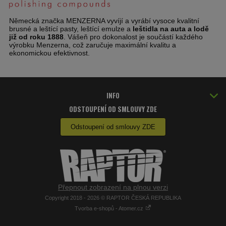
Německá značka MENZERNA vyvíjí a vyrábí vysoce kvalitní
brusné a leštící pasty, leštící emulze a
leštidla na auta a lodě
již od roku 1888
. Vášeň pro dokonalost je součástí každého
výrobku Menzerna, což zaručuje maximální kvalitu a
ekonomickou efektivnost.
INFO
ODSTOUPENÍ OD SMLOUVY ZDE
Odstoupení od smlouvy ZDE
Přepnout zobrazení na plnou verzi
Copyright 2018 - 2026 © RAPTOR ČESKÁ REPUBLIKA
Tvorba e-shopů - Atomer.cz