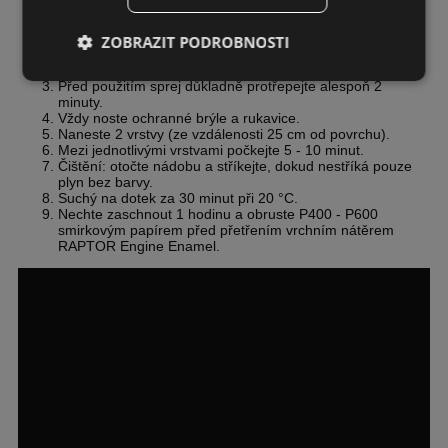
Vyčistěte a odmastěte. Podle potřeby zamaskujte všechny
oblasti.
ZOBRAZIT PODROBNOSTI
Povrch přebruste brusným papírem P180 - P220 a znovu
vyčistěte.
Před použitím sprej důkladně protřepejte alespoň 2
minuty.
Vždy noste ochranné brýle a rukavice.
Naneste 2 vrstvy (ze vzdálenosti 25 cm od povrchu).
Mezi jednotlivými vrstvami počkejte 5 - 10 minut.
Čištění: otočte nádobu a stříkejte, dokud nestříká pouze
plyn bez barvy.
Suchý na dotek za 30 minut při 20 °C.
Nechte zaschnout 1 hodinu a obruste P400 - P600
smirkovým papírem před přetřením vrchním nátěrem
RAPTOR Engine Enamel.