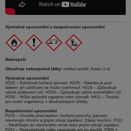
Výstražné upozornění a bezpečnostní upozornění
Nebezpečí
Obsahuje nebezpečné látky:
methyl-acetát, butan-1-ol
Výstražné upozornění
H222 – Extrémně hořlavý aerosol. H229 – Nádoba je pod
tlakem: při zahřívání se může roztrhnout. H318 – Způsobuje
vážné poškození očí. H319 – Způsobuje vážné podráždění očí.
H336 – Může způsobit ospalost nebo závratě. H411 – Toxický
pro vodní organismy, s dlouhodobými účinky.
Bezpečnostní upozornění
P210 – Chraňte před teplem, horkými povrchy, jiskrami,
otevřeným ohněm a jinými zdroji zapálení. Zákaz kouření. P211
– Nestříkejte do otevřeného ohně nebo jiných zdrojů zapálení.
P251 – Nepropichujte nebo nespalujte ani po použití. P305 +