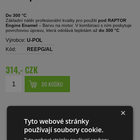
Do 300 °C
Základní nátěr profesionální kvality pro použití
pod RAPTOR
Engine Enamel
– Barvu na motor. V kombinaci s ním poskytuje
povrchovou úpravu, která odolává teplotám až
do 300 °C
Výrobce:
U-POL
Kód:
REEPG/AL
314,- CZK
DO KOŠÍKU
×
RAPTOR Engine enamel Primer -
Tyto webové stránky
Základ pod barvu na motor
používají soubory cookie.
Tyto webové stránky používají soubory