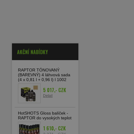
AKČNÍ NABÍDKY
RAPTOR TÓNOVANÝ
(BAREVNÝ) 4 láhvová sada
(4 x 0,81 l + 0,96 l) l 1002
5 017,- CZK
Detail
HotSHOTS Gloss balíček -
RAPTOR do vysokých teplot
1 610,- CZK