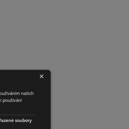
×
Používáním našich
i používání
řazené soubory