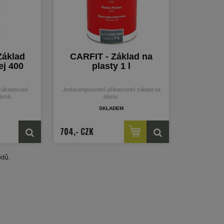
Základ
CARFIT - Základ na
ej 400
plasty 1 l
 základování
Jedokomponentní přilnavostní
základ
na
íbrná.
plasty
.
skladem
704,- CZK
tů.