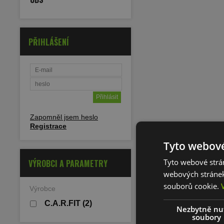
PŘIHLÁŠENÍ
Zapomněl jsem heslo
Registrace
Tyto webové
Tyto webové strán
VÝROBCI A PARAMETRY
webových stránek
souborů cookie.
Výrobce
C.A.R.FIT
(2)
Nezbytně nu
soubory