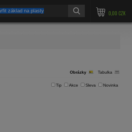
≫
0,00 CZK
Obrázky
Tabulka
Tip
Akce
Sleva
Novinka