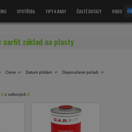
ORU
SPOTŘEBA
TIPY A RADY
ČASTÉ DOTAZY
VIDEO
 carfit základ na plasty
Cena
Datum přidání
Doporučené pořadí
- 2
z celkových
2