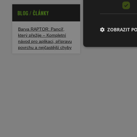
BLOG / ČLÁNKY
ZOBRAZIT P
Barva RAPTOR: Pancíř,
který přežije – Kompletní
návod pro aplikaci, přípravu
povrchu a nejčastější chyby