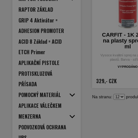
RAPTOR ZÁKLAD
GRIP 4 Aktivátor =
ADHESION PROMOTER
CARFIT - 1K 
na plasty spr
ACID 8 Základ = ACID
ml
ETCH Primer
Vysoce kvalitní sprej na
plastů. Barva - stř
APLIKAČNÍ PISTOLE
vyprodáno
PROTISKLUZOVÁ
329,- CZK
PŘÍSADA
POMOCNÝ MATERIÁL
Na stranu:
produk
APLIKACE VÁLEČKEM
MENZERNA
PODVOZKOVÁ OCHRANA
UBS