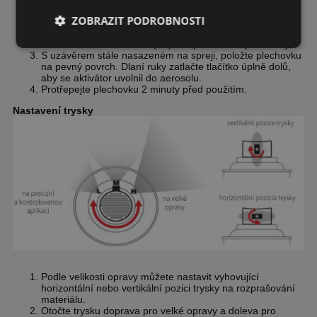
aplikací.
ZOBRAZIT PODROBNOSTI
Vyberte aktivační tlačítko z víka podle instrukcí v
příbalovém letáku. Otočte plechovku dnem vzhůru a
nasaďte tlačítko na kolík (trn) ve spodní části plechovky.
S uzávěrem stále nasazeném na spreji, položte plechovku
na pevný povrch. Dlaní ruky zatlačte tlačítko úplně dolů,
aby se aktivátor uvolnil do aerosolu.
Protřepejte plechovku 2 minuty před použitím.
Nastavení trysky
Podle velikosti opravy můžete nastavit vyhovující
horizontální nebo vertikální pozici trysky na rozprašování
materiálu.
Otočte trysku doprava pro velké opravy a doleva pro