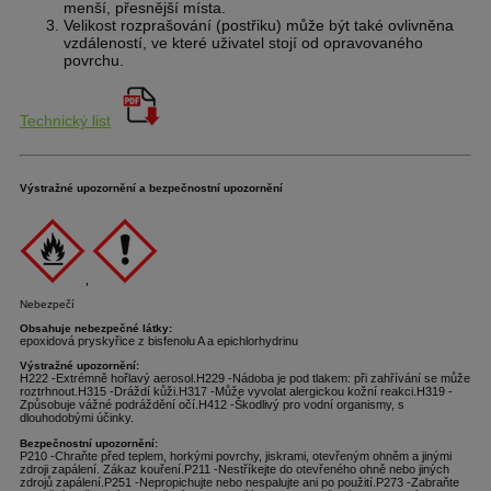
menší, přesnější místa.
Velikost rozprašování (postřiku) může být také ovlivněna
vzdáleností, ve které uživatel stojí od opravovaného
povrchu.
Technický list
Výstražné
upozornění a
bezpečnostní upozornění
,
Nebezpečí
Obsahuje nebezpečné látky:
epoxidová pryskyřice z bisfen
olu A a epichlorhydrinu
Výstražné upozornění:
H222
-
Extrémně hořlavý aerosol.
H229
-
Nádoba je pod tlakem: při zahřívání se může
roztrhnout.
H315
-
Dráždí kůži.
H317
-
Může vyvolat alergickou kožní reakci.
H319
-
Způsobuje vážné podrážd
ění očí.
H412
-
Škodlivý pro vodní organismy, s
dlouhodobými účinky.
Bezpečnostní upozornění:
P210
-
Chraňte před teplem, horkými povrchy, jiskrami, otevřeným ohněm a jinými
zdroji
zapálení. Zákaz kouření.
P211
-
Nestříkejte do otevřeného ohn
ě nebo jiných
zdrojů zapálení.
P251
-
Nepropichujte nebo nespalujte ani po použití.
P273
-
Zabraňte