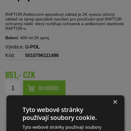
RAPTOR Antikorozní epoxidový základ je 2K vysoce účinný
základ ve spreji speciálně navržen pro používání pod RAPTOR
ochranný nátěr, který rozšiřuje ochranné a antikorozní vlastnosti
RAPTOR-u.
Balení
: 400 ml 2K sprej
Výrobce:
U-POL
Kód:
5010796111496
851,- CZK
DO KOŠÍKU
×
Tyto webové stránky
používají soubory cookie.
RAPTOR Antikorozní epoxidový
Tyto webové stránky používají soubory